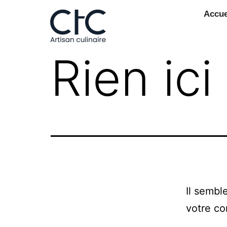
Accue
Rien ici
Il sembl
votre co